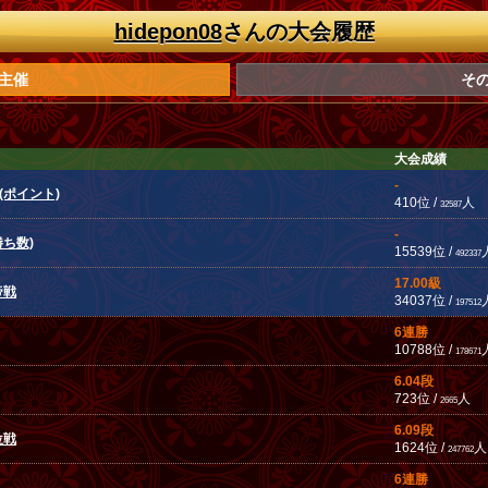
hidepon08
さんの大会履歴
主催
そ
大会成績
-
(ポイント)
410位 /
人
32587
-
勝ち数)
15539位 /
492337
17.00級
帝戦
34037位 /
197512
6連勝
10788位 /
178671
6.04段
723位 /
人
2665
6.09段
位戦
1624位 /
人
247762
6連勝