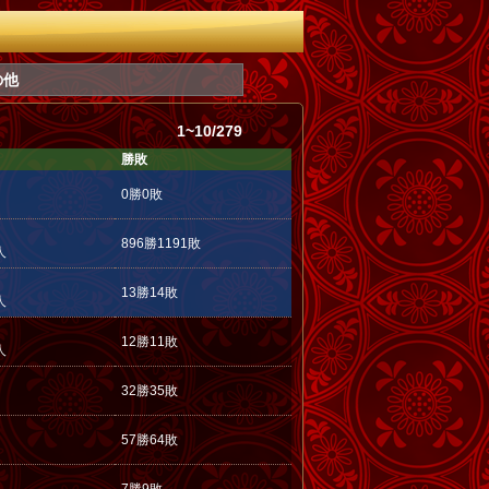
の他
1~10/279
勝敗
0勝0敗
896勝1191敗
人
13勝14敗
人
12勝11敗
人
32勝35敗
57勝64敗