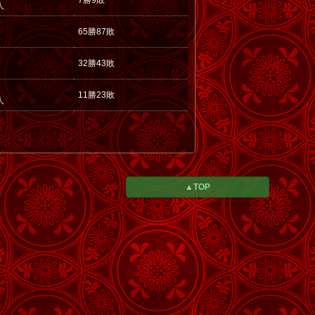
7勝9敗
人
65勝87敗
32勝43敗
11勝23敗
人
▲TOP