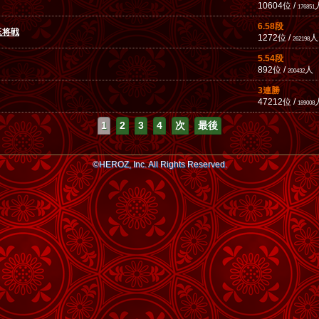
10604位 /
176851
6.58段
玉将戦
1272位 /
人
262198
5.54段
892位 /
人
200432
3連勝
47212位 /
189008
1
2
3
4
次
最後
©HEROZ, Inc. All Rights Reserved.