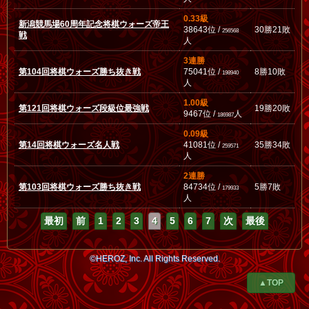
0.33級
新潟競馬場60周年記念将棋ウォーズ帝王
38643位 /
30勝21敗
256568
戦
人
3連勝
第104回将棋ウォーズ勝ち抜き戦
75041位 /
8勝10敗
198940
人
1.00級
第121回将棋ウォーズ段級位最強戦
19勝20敗
9467位 /
人
186987
0.09級
第14回将棋ウォーズ名人戦
41081位 /
35勝34敗
259571
人
2連勝
第103回将棋ウォーズ勝ち抜き戦
84734位 /
5勝7敗
179933
人
最初
前
1
2
3
4
5
6
7
次
最後
©HEROZ, Inc. All Rights Reserved.
▲TOP