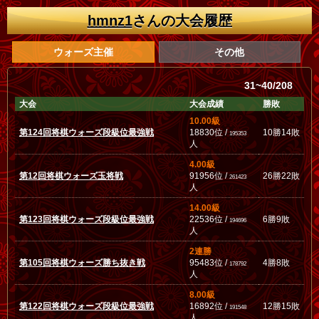
hmnz1
さんの大会履歴
ウォーズ主催
その他
31~40/208
大会
大会成績
勝敗
10.00級
第124回将棋ウォーズ段級位最強戦
18830位 /
10勝14敗
195353
人
4.00級
第12回将棋ウォーズ玉将戦
91956位 /
26勝22敗
261423
人
14.00級
第123回将棋ウォーズ段級位最強戦
22536位 /
6勝9敗
194696
人
2連勝
第105回将棋ウォーズ勝ち抜き戦
95483位 /
4勝8敗
178792
人
8.00級
第122回将棋ウォーズ段級位最強戦
16892位 /
12勝15敗
191548
人