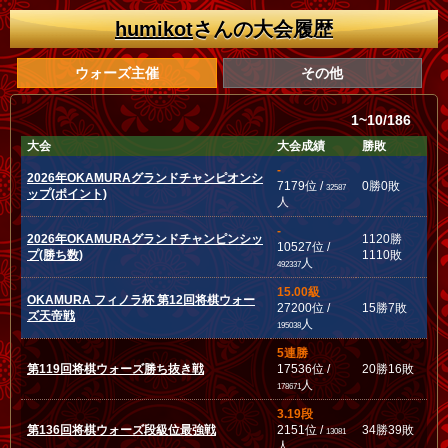
humikot
さんの大会履歴
ウォーズ主催
その他
1~10/186
大会
大会成績
勝敗
-
2026年OKAMURAグランドチャンピオンシ
7179位 /
0勝0敗
32587
ップ(ポイント)
人
-
2026年OKAMURAグランドチャンピンシッ
1120勝
10527位 /
プ(勝ち数)
1110敗
人
492337
15.00級
OKAMURA フィノラ杯 第12回将棋ウォー
27200位 /
15勝7敗
ズ天帝戦
人
195038
5連勝
第119回将棋ウォーズ勝ち抜き戦
17536位 /
20勝16敗
人
178671
3.19段
第136回将棋ウォーズ段級位最強戦
2151位 /
34勝39敗
13081
人