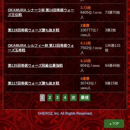
3.72段
OKAMURA シナーラ杯 第14回将棋ウォー
8405位 /
73勝70敗
247762
ズ王位戦
人
2連勝
第118回将棋ウォーズ勝ち抜き戦
100777位 /
3勝2敗
人
176851
4.11段
OKAMURA シルフィー杯 第13回将棋ウォ
136勝131
7502位 /
262198
ーズ玉将戦
敗
人
4.10段
第135回将棋ウォーズ段級位最強戦
804位 /
64勝49敗
200432
人
4連勝
第117回将棋ウォーズ勝ち抜き戦
30743位 /
9勝15敗
人
189008
1
2
3
4
次
最後
©HEROZ, Inc. All Rights Reserved.
▲TOP