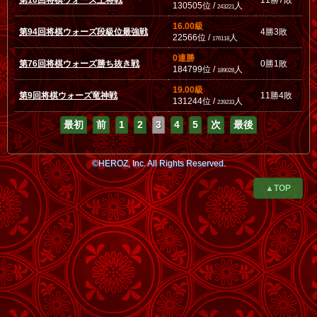
第10回将棋ウォーズ王将戦
11勝7敗
130505位 /
人
243221
16.00級
第94回将棋ウォーズ段級位最強戦
4勝3敗
22566位 /
人
176118
0連勝
第76回将棋ウォーズ勝ち抜き戦
0勝1敗
184799位 /
人
189028
19.00級
第9回将棋ウォーズ竜神戦
11勝4敗
131244位 /
人
239233
最初
前
1
2
3
4
5
次
最後
©HEROZ, Inc. All Rights Reserved.
▲TOP