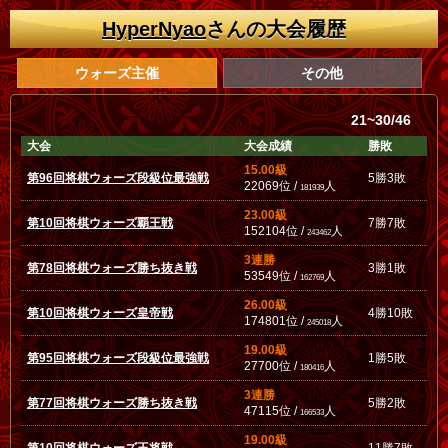
HyperNyao
さんの大会履歴
ウォーズ主催
その他
21~30/46
大会
大会成績
勝敗
15.00級
第96回将棋ウォーズ段級位最強戦
5勝3敗
22069位 /
人
181939
23.00級
第10回将棋ウォーズ覇王戦
7勝7敗
152104位 /
人
243462
3連勝
第78回将棋ウォーズ勝ち抜き戦
3勝1敗
53549位 /
人
162769
26.00級
第10回将棋ウォーズ皇帝戦
4勝10敗
174801位 /
人
245018
19.00級
第95回将棋ウォーズ段級位最強戦
1勝5敗
27700位 /
人
180416
3連勝
第77回将棋ウォーズ勝ち抜き戦
5勝2敗
47115位 /
人
166533
19.00級