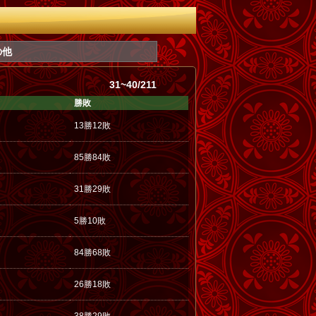
の他
31~40/211
勝敗
13勝12敗
85勝84敗
31勝29敗
5勝10敗
84勝68敗
26勝18敗