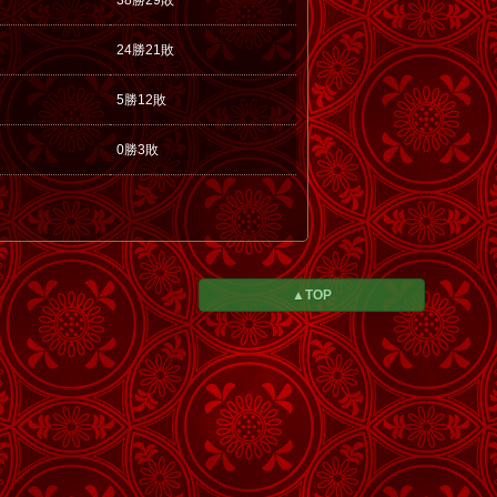
38勝29敗
24勝21敗
5勝12敗
0勝3敗
▲TOP