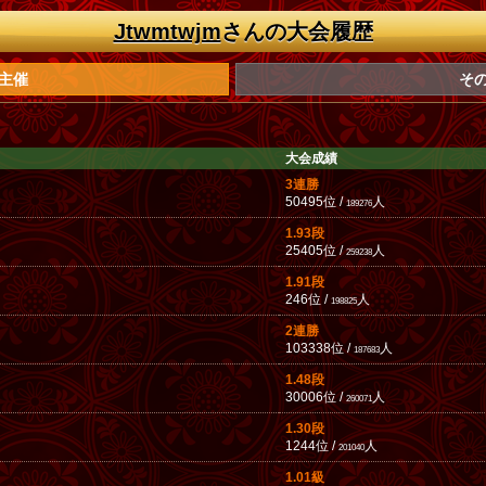
Jtwmtwjm
さんの大会履歴
主催
そ
大会成績
3連勝
50495位 /
人
189276
1.93段
25405位 /
人
259238
1.91段
246位 /
人
198825
2連勝
103338位 /
人
187683
1.48段
30006位 /
人
260071
1.30段
1244位 /
人
201040
1.01級