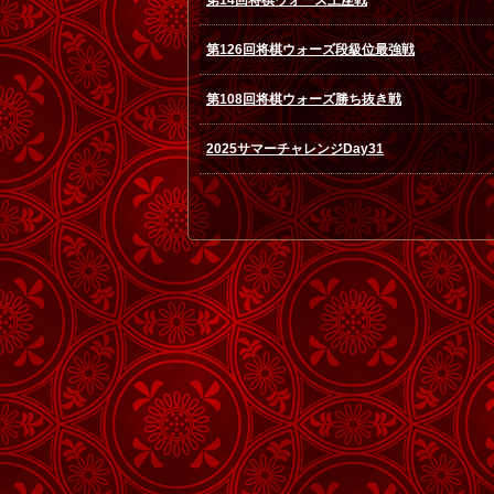
第14回将棋ウォーズ王座戦
第126回将棋ウォーズ段級位最強戦
第108回将棋ウォーズ勝ち抜き戦
2025サマーチャレンジDay31