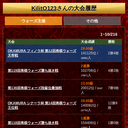
KilitO123
さんの大会履歴
ウォーズ主催
その他
1~10/216
大会
大会成績
勝敗
28.00級
OKAMURA フィノラ杯 第12回将棋ウォーズ
141125位 /
2勝4敗
天帝戦
人
189861
2連勝
第119回将棋ウォーズ勝ち抜き戦
102706位 /
4勝2敗
人
178671
13.00級
第136回将棋ウォーズ段級位最強戦
20012位 /
7勝9敗
28187
人
18.00級
OKAMURA シナーラ杯 第14回将棋ウォーズ
12勝9
140082位 /
王位戦
敗
人
247762
1連勝
第118回将棋ウォーズ勝ち抜き戦
154406位 /
1勝0敗
人
176851