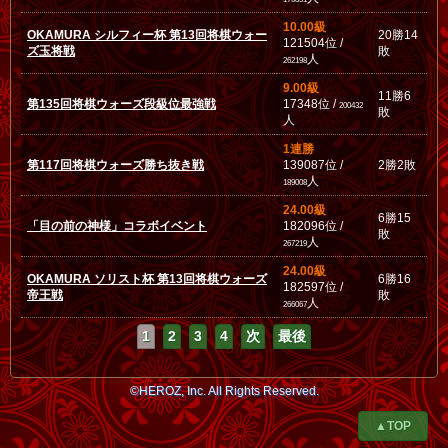
10.00級
OKAMURA シルフィー杯 第13回将棋ウォー
20勝14
121504位 /
ズ玉将戦
敗
人
262198
9.00級
11勝6
第135回将棋ウォーズ段級位最強戦
17348位 /
200432
敗
人
1連勝
第117回将棋ウォーズ勝ち抜き戦
139087位 /
2勝2敗
人
189008
24.00級
6勝15
「目の前の神様」コラボイベント
182096位 /
敗
人
267219
24.00級
OKAMURA ソリスト杯 第13回将棋ウォーズ
6勝16
182597位 /
帝王戦
敗
人
266067
1
2
3
4
次
最後
©HEROZ, Inc. All Rights Reserved.
▲TOP