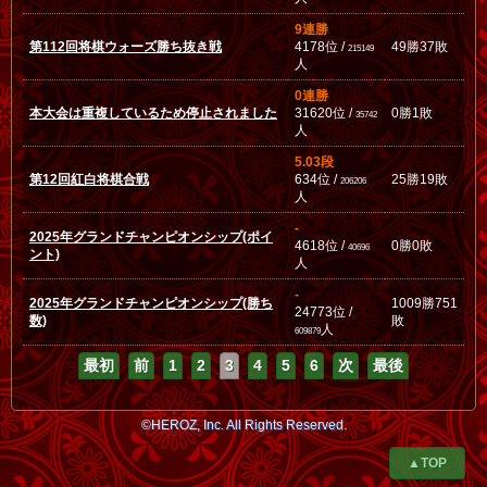
9連勝
第112回将棋ウォーズ勝ち抜き戦
4178位 /
49勝37敗
215149
人
0連勝
本大会は重複しているため停止されました
31620位 /
0勝1敗
35742
人
5.03段
第12回紅白将棋合戦
634位 /
25勝19敗
206206
人
-
2025年グランドチャンピオンシップ(ポイ
4618位 /
0勝0敗
40696
ント)
人
-
2025年グランドチャンピオンシップ(勝ち
1009勝751
24773位 /
数)
敗
人
609879
最初
前
1
2
3
4
5
6
次
最後
©HEROZ, Inc. All Rights Reserved.
▲TOP