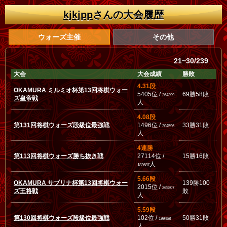
kjkjpp
さんの大会履歴
ウォーズ主催
その他
21~30/239
大会
大会成績
勝敗
4.31段
OKAMURA ミルミオ杯第13回将棋ウォー
5405位 /
69勝58敗
264399
ズ皇帝戦
人
4.08段
第131回将棋ウォーズ段級位最強戦
1496位 /
33勝31敗
204596
人
4連勝
第113回将棋ウォーズ勝ち抜き戦
27114位 /
15勝16敗
人
183687
5.66段
OKAMURA サブリナ杯第13回将棋ウォー
139勝100
2015位 /
265807
ズ王将戦
敗
人
5.59段
第130回将棋ウォーズ段級位最強戦
102位 /
50勝31敗
199468
人