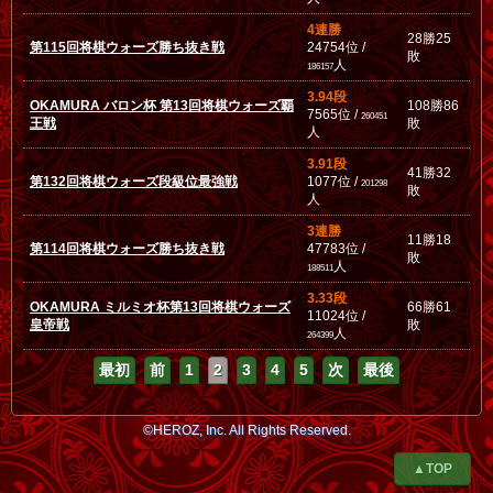
4連勝
28勝25
第115回将棋ウォーズ勝ち抜き戦
24754位 /
敗
人
186157
3.94段
OKAMURA バロン杯 第13回将棋ウォーズ覇
108勝86
7565位 /
260451
王戦
敗
人
3.91段
41勝32
第132回将棋ウォーズ段級位最強戦
1077位 /
201298
敗
人
3連勝
11勝18
第114回将棋ウォーズ勝ち抜き戦
47783位 /
敗
人
188511
3.33段
OKAMURA ミルミオ杯第13回将棋ウォーズ
66勝61
11024位 /
皇帝戦
敗
人
264399
最初
前
1
2
3
4
5
次
最後
©HEROZ, Inc. All Rights Reserved.
▲TOP