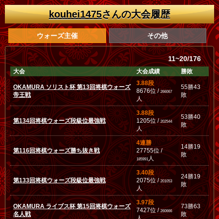
kouhei1475
さんの大会履歴
ウォーズ主催
その他
11~20/176
大会
大会成績
勝敗
3.88段
OKAMURA ソリスト杯 第13回将棋ウォーズ
55勝43
8676位 /
266067
帝王戦
敗
人
3.88段
53勝40
第134回将棋ウォーズ段級位最強戦
1205位 /
202544
敗
人
4連勝
14勝19
第116回将棋ウォーズ勝ち抜き戦
27755位 /
敗
人
185991
3.40段
24勝19
第133回将棋ウォーズ段級位最強戦
2075位 /
201053
敗
人
3.97段
OKAMURA ライブス杯 第15回将棋ウォーズ
73勝63
7427位 /
260666
名人戦
敗
人