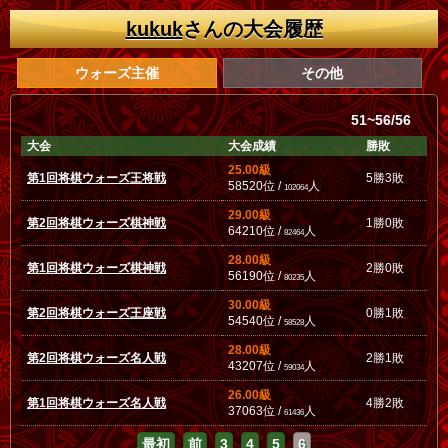
kukuk
さんの大会履歴
ウォーズ主催
その他
51~56/56
大会
大会成績
勝敗
25.00級
第1回将棋ウォーズ王将戦
5勝3敗
58520位 /
人
102064
29.00級
第2回将棋ウォーズ棋神戦
1勝0敗
64210位 /
人
82464
28.00級
第1回将棋ウォーズ棋神戦
2勝0敗
56190位 /
人
80235
30.00級
第2回将棋ウォーズ王座戦
0勝1敗
54540位 /
人
58528
28.00級
第2回将棋ウォーズ名人戦
2勝1敗
43207位 /
人
59034
26.00級
第1回将棋ウォーズ名人戦
4勝2敗
37063位 /
人
61436
最初
前
3
4
5
6