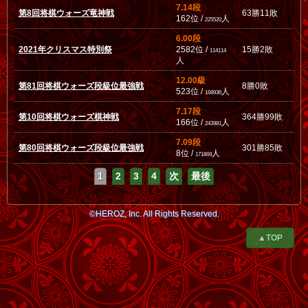
7.14段
第8回将棋ウォーズ竜神戦
63勝11敗
162位 /
人
225520
6.00段
2021年クリスマス特別祭
2582位 /
15勝2敗
114114
人
12.00級
第81回将棋ウォーズ段級位最強戦
8勝0敗
523位 /
人
168936
7.17段
第10回将棋ウォーズ棋神戦
364勝99敗
166位 /
人
243981
7.09段
第80回将棋ウォーズ段級位最強戦
301勝85敗
8位 /
人
171869
1
2
3
4
次
最後
©HEROZ, Inc. All Rights Reserved.
▲TOP