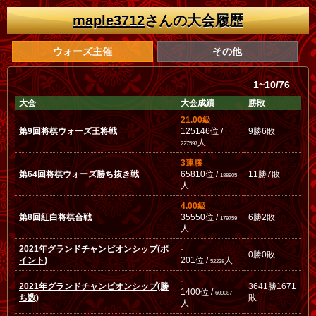
maple3712
さんの大会履歴
ウォーズ主催
その他
1~10/76
大会
大会成績
勝敗
21.00級
第9回将棋ウォーズ王将戦
125146位 /
9勝6敗
人
227597
3連勝
第64回将棋ウォーズ勝ち抜き戦
65810位 /
11勝7敗
188905
人
4.00級
第8回紅白将棋合戦
35550位 /
6勝2敗
179759
人
2021年グランドチャンピオンシップ(ポ
-
0勝0敗
イント)
201位 /
人
52238
-
2021年グランドチャンピオンシップ(勝
3641勝1671
1400位 /
609087
ち数)
敗
人