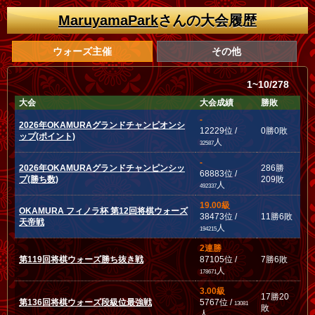
MaruyamaPark
さんの大会履歴
ウォーズ主催
その他
1~10/278
大会
大会成績
勝敗
-
2026年OKAMURAグランドチャンピオンシ
12229位 /
0勝0敗
ップ(ポイント)
人
32587
-
2026年OKAMURAグランドチャンピンシッ
286勝
68883位 /
プ(勝ち数)
209敗
人
492337
19.00級
OKAMURA フィノラ杯 第12回将棋ウォーズ
38473位 /
11勝6敗
天帝戦
人
194215
2連勝
第119回将棋ウォーズ勝ち抜き戦
87105位 /
7勝6敗
人
178671
3.00級
17勝20
第136回将棋ウォーズ段級位最強戦
5767位 /
13081
敗
人