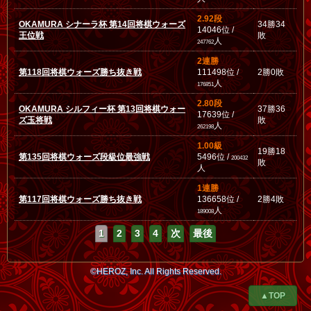
2.92段
OKAMURA シナーラ杯 第14回将棋ウォーズ
34勝34
14046位 /
王位戦
敗
人
247762
2連勝
第118回将棋ウォーズ勝ち抜き戦
111498位 /
2勝0敗
人
176851
2.80段
OKAMURA シルフィー杯 第13回将棋ウォー
37勝36
17639位 /
ズ玉将戦
敗
人
262198
1.00級
19勝18
第135回将棋ウォーズ段級位最強戦
5496位 /
200432
敗
人
1連勝
第117回将棋ウォーズ勝ち抜き戦
136658位 /
2勝4敗
人
189008
1
2
3
4
次
最後
©HEROZ, Inc. All Rights Reserved.
▲TOP