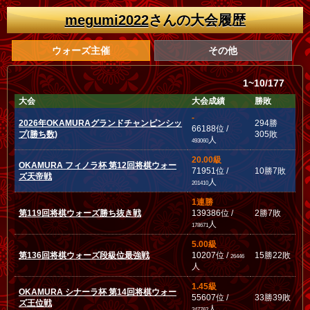
megumi2022
さんの大会履歴
ウォーズ主催
その他
1~10/177
大会
大会成績
勝敗
-
2026年OKAMURAグランドチャンピンシッ
294勝
66188位 /
プ(勝ち数)
305敗
人
493060
20.00級
OKAMURA フィノラ杯 第12回将棋ウォー
71951位 /
10勝7敗
ズ天帝戦
人
201410
1連勝
第119回将棋ウォーズ勝ち抜き戦
139386位 /
2勝7敗
人
178671
5.00級
第136回将棋ウォーズ段級位最強戦
10207位 /
15勝22敗
26446
人
1.45級
OKAMURA シナーラ杯 第14回将棋ウォー
55607位 /
33勝39敗
ズ王位戦
人
247762