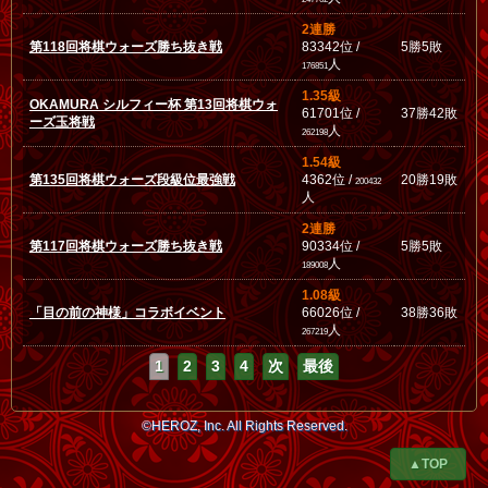
2連勝
第118回将棋ウォーズ勝ち抜き戦
83342位 /
5勝5敗
人
176851
1.35級
OKAMURA シルフィー杯 第13回将棋ウォ
61701位 /
37勝42敗
ーズ玉将戦
人
262198
1.54級
第135回将棋ウォーズ段級位最強戦
4362位 /
20勝19敗
200432
人
2連勝
第117回将棋ウォーズ勝ち抜き戦
90334位 /
5勝5敗
人
189008
1.08級
「目の前の神様」コラボイベント
66026位 /
38勝36敗
人
267219
1
2
3
4
次
最後
©HEROZ, Inc. All Rights Reserved.
▲TOP