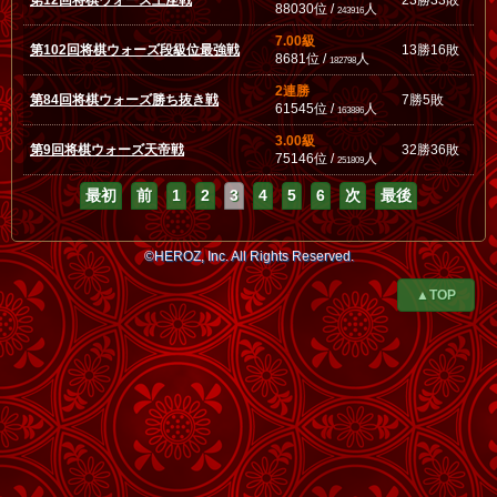
第12回将棋ウォーズ王座戦
23勝33敗
88030位 /
人
243916
7.00級
第102回将棋ウォーズ段級位最強戦
13勝16敗
8681位 /
人
182798
2連勝
第84回将棋ウォーズ勝ち抜き戦
7勝5敗
61545位 /
人
163886
3.00級
第9回将棋ウォーズ天帝戦
32勝36敗
75146位 /
人
251809
最初
前
1
2
3
4
5
6
次
最後
©HEROZ, Inc. All Rights Reserved.
▲TOP