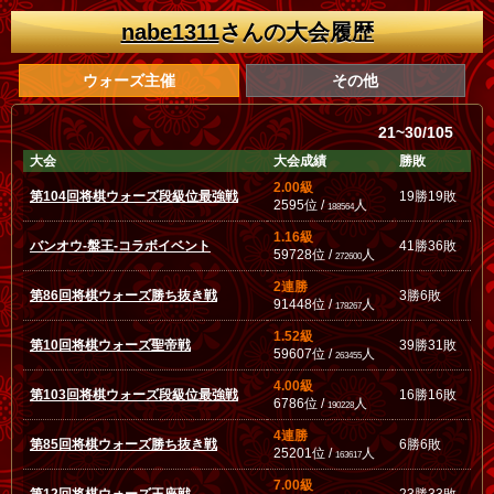
nabe1311
さんの大会履歴
ウォーズ主催
その他
21~30/105
大会
大会成績
勝敗
2.00級
第104回将棋ウォーズ段級位最強戦
19勝19敗
2595位 /
人
188564
1.16級
バンオウ-盤王-コラボイベント
41勝36敗
59728位 /
人
272600
2連勝
第86回将棋ウォーズ勝ち抜き戦
3勝6敗
91448位 /
人
178267
1.52級
第10回将棋ウォーズ聖帝戦
39勝31敗
59607位 /
人
263455
4.00級
第103回将棋ウォーズ段級位最強戦
16勝16敗
6786位 /
人
190228
4連勝
第85回将棋ウォーズ勝ち抜き戦
6勝6敗
25201位 /
人
163617
7.00級