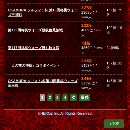
2.27段
OKAMURA シルフィー杯 第13回将棋ウォー
159勝175
23085位 /
ズ玉将戦
敗
人
262198
2.22段
109勝119
第135回将棋ウォーズ段級位最強戦
4009位 /
200432
敗
人
7連勝
第117回将棋ウォーズ勝ち抜き戦
4869位 /
24勝9敗
189008
人
2.33段
137勝132
「目の前の神様」コラボイベント
14537位 /
敗
人
267219
2.44段
OKAMURA ソリスト杯 第13回将棋ウォーズ
145勝138
21390位 /
帝王戦
敗
人
266067
1
2
3
4
次
最後
©HEROZ, Inc. All Rights Reserved.
▲TOP