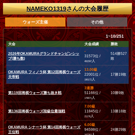
NAMEKO1319
さんの大会履歴
ウォーズ主催
その他
1~10/251
大会
大会成績
勝敗
-
2026年OKAMURAグランドチャンピンシッ
514勝527
31573位 /
プ(勝ち数)
敗
人
491597
13.00級
OKAMURA フィノラ杯 第12回将棋ウォーズ
22001位 /
17勝19敗
天帝戦
人
190172
3連勝
第119回将棋ウォーズ勝ち抜き戦
51166位 /
10勝9敗
人
178671
7.00級
第136回将棋ウォーズ段級位最強戦
11845位 /
13勝18敗
人
21178
6.00級
OKAMURA シナーラ杯 第14回将棋ウォーズ
94598位 /
24勝29敗
王位戦
人
247762