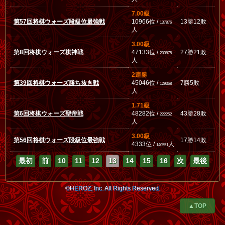
7.00級
第57回将棋ウォーズ段級位最強戦
10966位 /
13勝12敗
137876
人
3.00級
第8回将棋ウォーズ棋神戦
47133位 /
27勝21敗
203875
人
2連勝
第39回将棋ウォーズ勝ち抜き戦
45046位 /
7勝5敗
129368
人
1.71級
第6回将棋ウォーズ聖帝戦
48282位 /
43勝28敗
222252
人
3.00級
第56回将棋ウォーズ段級位最強戦
17勝14敗
4333位 /
人
140551
最初
前
10
11
12
13
14
15
16
次
最後
©HEROZ, Inc. All Rights Reserved.
▲TOP