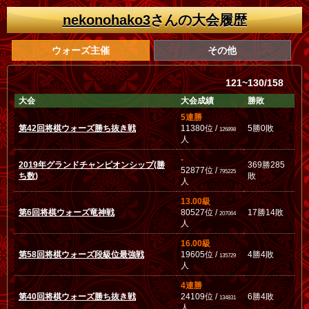
nekonohako3
さんの大会履歴
ウォーズ主催
その他
121~130/158
大会
大会成績
勝敗
5連勝
第42回将棋ウォーズ勝ち抜き戦
11380位 /
5勝0敗
126898
人
-
2019年グランドチャンピオンシップ(勝
369勝285
52877位 /
795225
ち数)
敗
人
13.00級
第6回将棋ウォーズ竜神戦
80527位 /
17勝14敗
207064
人
16.00級
第58回将棋ウォーズ段級位最強戦
19605位 /
4勝4敗
135729
人
4連勝
第40回将棋ウォーズ勝ち抜き戦
24109位 /
6勝4敗
134831
人