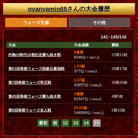
nyanyamin69
さんの大会履歴
ウォーズ主催
その他
141~145/145
大会
大会成績
勝敗
8連勝
灼熱の時代10巻記念勝ち抜き戦
22勝11敗
8546位 /
人
188277
1.93級
第63回将棋ウォーズ段級位最強戦
28勝17敗
377位 /
人
150409
1.87級
第7回将棋ウォーズ帝王戦
39勝26敗
43957位 /
人
218865
2連勝
第45回将棋ウォーズ勝ち抜き戦
4勝5敗
61547位 /
人
139154
25.00級
第9回将棋ウォーズ名人戦
5勝10敗
144068位 /
人
228387
最初
前
12
13
14
15