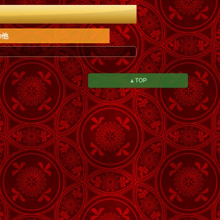
の他
▲TOP