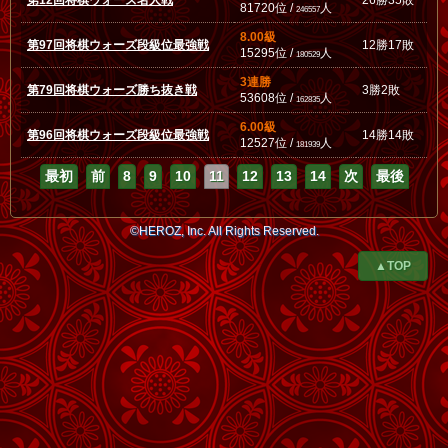
第12回将棋ウォーズ名人戦
26勝35敗
81720位 /
人
246557
8.00級
第97回将棋ウォーズ段級位最強戦
12勝17敗
15295位 /
人
180529
3連勝
第79回将棋ウォーズ勝ち抜き戦
3勝2敗
53608位 /
人
162835
6.00級
第96回将棋ウォーズ段級位最強戦
14勝14敗
12527位 /
人
181939
最初
前
8
9
10
11
12
13
14
次
最後
©HEROZ, Inc. All Rights Reserved.
▲TOP