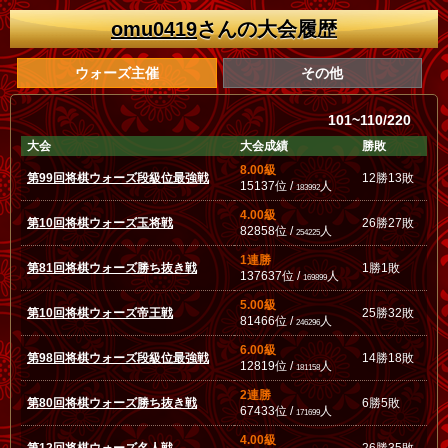
omu0419
さんの大会履歴
ウォーズ主催
その他
101~110/220
大会
大会成績
勝敗
8.00級
第99回将棋ウォーズ段級位最強戦
12勝13敗
15137位 /
人
183992
4.00級
第10回将棋ウォーズ玉将戦
26勝27敗
82858位 /
人
254225
1連勝
第81回将棋ウォーズ勝ち抜き戦
1勝1敗
137637位 /
人
169899
5.00級
第10回将棋ウォーズ帝王戦
25勝32敗
81466位 /
人
246296
6.00級
第98回将棋ウォーズ段級位最強戦
14勝18敗
12819位 /
人
181158
2連勝
第80回将棋ウォーズ勝ち抜き戦
6勝5敗
67433位 /
人
171699
4.00級