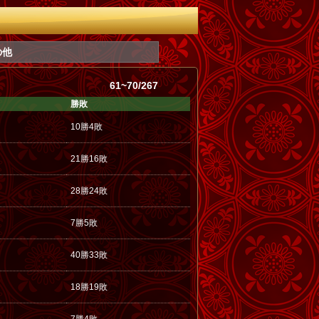
の他
61~70/267
勝敗
10勝4敗
21勝16敗
28勝24敗
7勝5敗
40勝33敗
18勝19敗