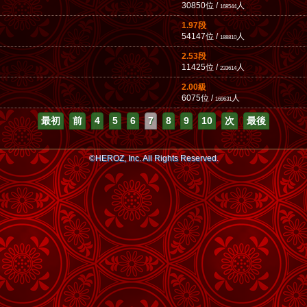
30850位 /
人
168544
1.97段
54147位 /
人
188810
2.53段
11425位 /
人
233614
2.00級
6075位 /
人
169631
最初
前
4
5
6
7
8
9
10
次
最後
©HEROZ, Inc. All Rights Reserved.