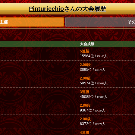
Pinturicchio
さんの大会履歴
主催
そ
大会成績
5連勝
15564位 /
人
169146
2.00段
3895位 /
人
175177
2.00級
50574位 /
人
233092
3連勝
45085位 /
人
161830
2.86段
9367位 /
人
234227
2.00級
6372位 /
人
171273
4連勝