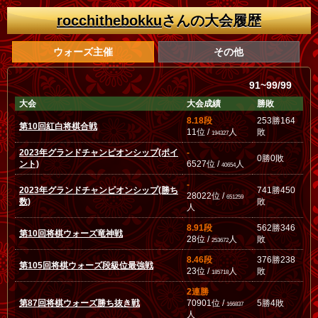
rocchithebokku
さんの大会履歴
ウォーズ主催
その他
91~99/99
大会
大会成績
勝敗
8.18段
253勝164
第10回紅白将棋合戦
11位 /
人
敗
194327
2023年グランドチャンピオンシップ(ポイ
-
0勝0敗
ント)
6527位 /
人
40654
-
2023年グランドチャンピオンシップ(勝ち
741勝450
28022位 /
651259
数)
敗
人
8.91段
562勝346
第10回将棋ウォーズ竜神戦
28位 /
人
敗
253672
8.46段
376勝238
第105回将棋ウォーズ段級位最強戦
23位 /
人
敗
185718
2連勝
第87回将棋ウォーズ勝ち抜き戦
70901位 /
5勝4敗
166837
人