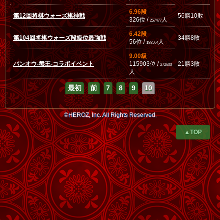
6.96段
第12回将棋ウォーズ棋神戦
56勝10敗
326位 /
人
257477
6.42段
第104回将棋ウォーズ段級位最強戦
34勝8敗
56位 /
人
188564
9.00級
バンオウ-盤王-コラボイベント
115903位 /
21勝3敗
272600
人
最初
前
7
8
9
10
©HEROZ, Inc. All Rights Reserved.
▲TOP