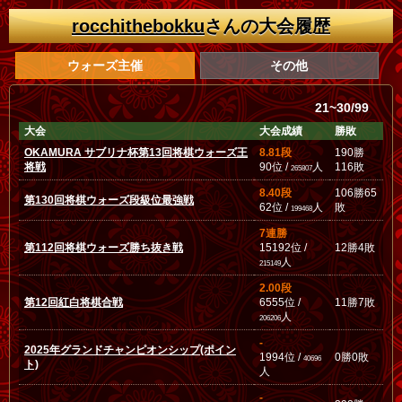
rocchithebokku
さんの大会履歴
ウォーズ主催
その他
21~30/99
大会
大会成績
勝敗
OKAMURA サブリナ杯第13回将棋ウォーズ王
8.81段
190勝
将戦
90位 /
人
116敗
265807
8.40段
106勝65
第130回将棋ウォーズ段級位最強戦
62位 /
人
敗
199468
7連勝
第112回将棋ウォーズ勝ち抜き戦
15192位 /
12勝4敗
人
215149
2.00段
第12回紅白将棋合戦
6555位 /
11勝7敗
人
206206
-
2025年グランドチャンピオンシップ(ポイン
1994位 /
0勝0敗
40696
ト)
人
-