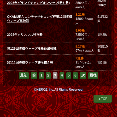
392勝
2025年グランドチャンピオンシップ(勝ち数)
85644位 /
268敗
人
609879
8.21段
OKAMURA コンテッサセコンダ杯第12回将棋
51勝32
188位 /
258098
ウォーズ竜神戦
敗
人
9.00級
2025年クリスマス特別祭
73597位 /
1勝2敗
人
132950
8.17段
30勝15
第129回将棋ウォーズ段級位最強戦
97位 /
人
敗
196988
2連勝
第111回将棋ウォーズ勝ち抜き戦
117452位 /
3勝1敗
人
189276
最初
前
1
2
3
4
5
6
次
最後
©HEROZ, Inc. All Rights Reserved.
▲TOP