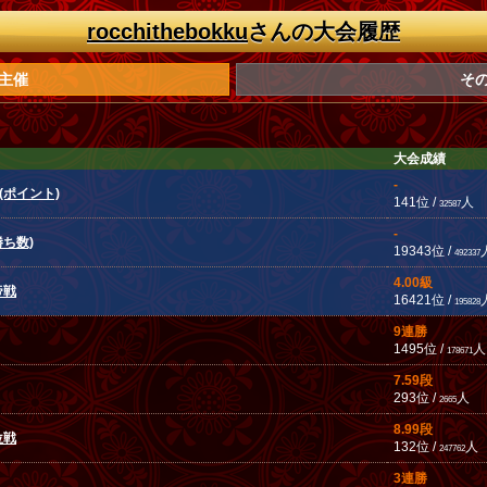
rocchithebokku
さんの大会履歴
主催
そ
大会成績
-
(ポイント)
141位 /
人
32587
-
勝ち数)
19343位 /
492337
4.00級
帝戦
16421位 /
195828
9連勝
1495位 /
人
178671
7.59段
293位 /
人
2665
8.99段
位戦
132位 /
人
247762
3連勝