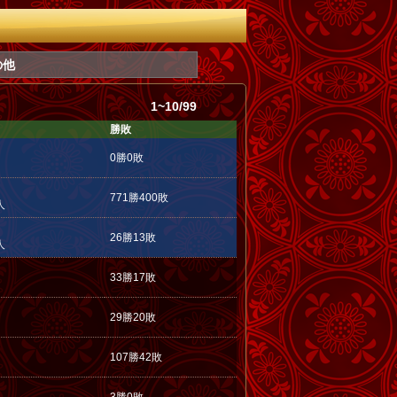
の他
1~10/99
勝敗
0勝0敗
771勝400敗
人
26勝13敗
人
33勝17敗
29勝20敗
107勝42敗