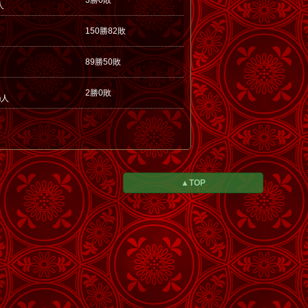
3勝0敗
人
150勝82敗
89勝50敗
2勝0敗
人
8
▲TOP