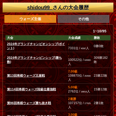
shidou99_
さんの大会履歴
ウォーズ主催
その他
1~10/95
大会
大会成績
勝敗
2024年グランドチャンピオンシップ(ポイ
-
0勝0敗
ント)
7331位 /
人
40587
-
2024年グランドチャンピンシップ(勝ち
309勝182
100522位 /
626900
数)
敗
人
7.00級
第13回将棋ウォーズ王座戦
108870位 /
23勝22敗
264566
人
5.00級
第114回将棋ウォーズ段級位最強戦
15勝12敗
2762位 /
人
198516
2連勝
第96回将棋ウォーズ勝ち抜き戦
107157位 /
2勝1敗
177625
人
3.00級