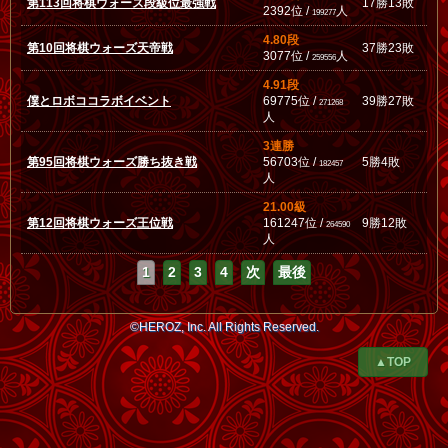
第113回将棋ウォーズ段級位最強戦
17勝13敗
2392位 /
人
199277
4.80段
第10回将棋ウォーズ天帝戦
37勝23敗
3077位 /
人
259556
4.91段
僕とロボココラボイベント
69775位 /
39勝27敗
271268
人
3連勝
第95回将棋ウォーズ勝ち抜き戦
56703位 /
5勝4敗
182457
人
21.00級
第12回将棋ウォーズ王位戦
161247位 /
9勝12敗
264590
人
1
2
3
4
次
最後
©HEROZ, Inc. All Rights Reserved.
▲TOP