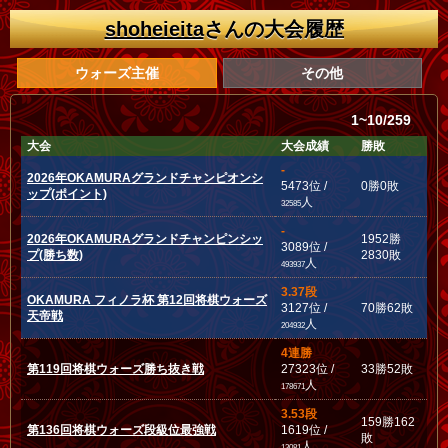
shoheieita
さんの大会履歴
ウォーズ主催
その他
1~10/259
大会
大会成績
勝敗
-
2026年OKAMURAグランドチャンピオンシ
5473位 /
0勝0敗
ップ(ポイント)
人
32585
-
2026年OKAMURAグランドチャンピンシッ
1952勝
3089位 /
プ(勝ち数)
2830敗
人
493937
3.37段
OKAMURA フィノラ杯 第12回将棋ウォーズ
3127位 /
70勝62敗
天帝戦
人
204932
4連勝
第119回将棋ウォーズ勝ち抜き戦
27323位 /
33勝52敗
人
178671
3.53段
159勝162
第136回将棋ウォーズ段級位最強戦
1619位 /
敗
人
13081