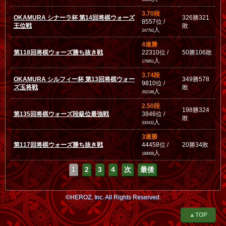
3.70段
OKAMURA シナーラ杯 第14回将棋ウォーズ
326勝321
8557位 /
王位戦
敗
人
247762
4連勝
第118回将棋ウォーズ勝ち抜き戦
22310位 /
50勝106敗
人
176851
3.74段
OKAMURA シルフィー杯 第13回将棋ウォー
349勝578
9810位 /
ズ玉将戦
敗
人
262198
2.50段
198勝324
第135回将棋ウォーズ段級位最強戦
3846位 /
敗
人
200432
3連勝
第117回将棋ウォーズ勝ち抜き戦
44458位 /
20勝34敗
人
189008
1
2
3
4
次
最後
©HEROZ, Inc. All Rights Reserved.
▲TOP