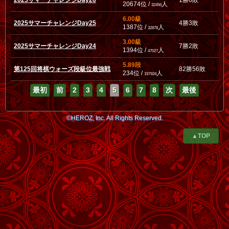
2025サマーチャレンジDay26
1勝0敗
20674位 /
人
32456
6.00級
2025サマーチャレンジDay25
4勝3敗
1387位 /
人
32878
3.00級
2025サマーチャレンジDay24
7勝2敗
1394位 /
人
47027
5.89段
第125回将棋ウォーズ段級位最強戦
82勝56敗
234位 /
人
197924
最初
前
2
3
4
5
6
7
8
次
最後
©HEROZ, Inc. All Rights Reserved.
▲TOP