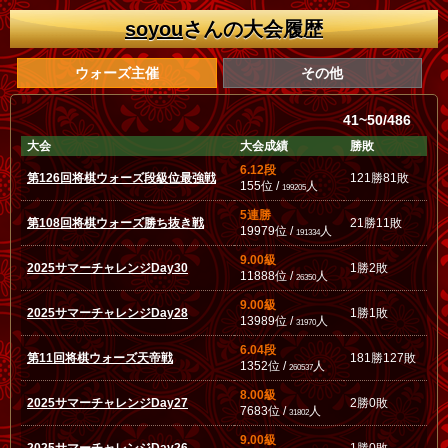
soyou
さんの大会履歴
ウォーズ主催
その他
41~50/486
大会
大会成績
勝敗
6.12段
第126回将棋ウォーズ段級位最強戦
121勝81敗
155位 /
人
199205
5連勝
第108回将棋ウォーズ勝ち抜き戦
21勝11敗
19979位 /
人
191334
9.00級
2025サマーチャレンジDay30
1勝2敗
11888位 /
人
26350
9.00級
2025サマーチャレンジDay28
1勝1敗
13989位 /
人
31970
6.04段
第11回将棋ウォーズ天帝戦
181勝127敗
1352位 /
人
260537
8.00級
2025サマーチャレンジDay27
2勝0敗
7683位 /
人
31802
9.00級