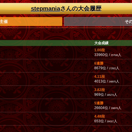
stepmania
さんの大会履歴
主催
そ
大会成績
1.00段
33960位 /
人
257938
6連勝
8679位 /
人
172922
4.11段
4013位 /
人
248975
3.82段
969位 /
人
185274
5連勝
26604位 /
人
198978
4.48段
653位 /
人
194327
-