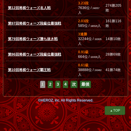
3.23段
274勝205
第12回将棋ウォーズ名人戦
7636位 /
246557
敗
人
2.03段
161勝116
第97回将棋ウォーズ段級位最強戦
585位 /
人
敗
180529
3連勝
第79回将棋ウォーズ勝ち抜き戦
32244位 /
14勝10敗
162835
人
0.91級
第96回将棋ウォーズ段級位最強戦
28勝69敗
664位 /
人
181939
0.61級
第10回将棋ウォーズ覇王戦
38888位 /
41勝74敗
243462
人
1
2
3
4
次
最後
©HEROZ, Inc. All Rights Reserved.
▲TOP