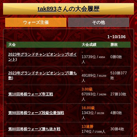
tak893
さんの大会履歴
ウォーズ主催
その他
1~10/106
大会
大会成績
勝敗
-
2023年グランドチャンピオンシップ(ポイ
13739位 /
0勝0敗
40654
ント)
人
-
2023年グランドチャンピオンシップ(勝ち
510勝377
49189位 /
651259
数)
敗
人
3.00級
第10回将棋ウォーズ帝王戦
67093位 /
27勝10敗
246296
人
16.00級
第98回将棋ウォーズ段級位最強戦
1343位 /
4勝0敗
181158
人
13連勝
第80回将棋ウォーズ勝ち抜き戦
30勝4敗
174位 /
人
171699