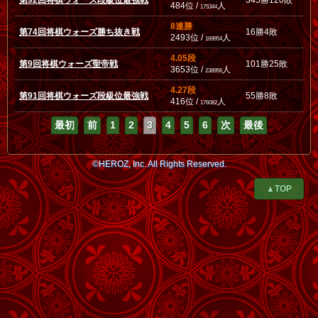
第92回将棋ウォーズ段級位最強戦
345勝120敗
484位 /
人
175344
8連勝
第74回将棋ウォーズ勝ち抜き戦
16勝4敗
2493位 /
人
169954
4.05段
第9回将棋ウォーズ聖帝戦
101勝25敗
3653位 /
人
238956
4.27段
第91回将棋ウォーズ段級位最強戦
55勝8敗
416位 /
人
176082
最初
前
1
2
3
4
5
6
次
最後
©HEROZ, Inc. All Rights Reserved.
▲TOP