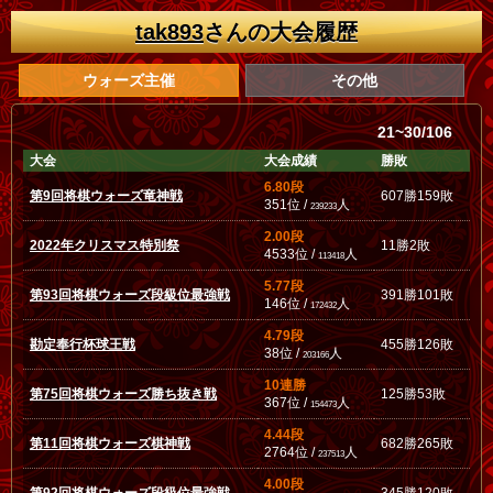
tak893
さんの大会履歴
ウォーズ主催
その他
21~30/106
大会
大会成績
勝敗
6.80段
第9回将棋ウォーズ竜神戦
607勝159敗
351位 /
人
239233
2.00段
2022年クリスマス特別祭
11勝2敗
4533位 /
人
113418
5.77段
第93回将棋ウォーズ段級位最強戦
391勝101敗
146位 /
人
172432
4.79段
勘定奉行杯球王戦
455勝126敗
38位 /
人
203166
10連勝
第75回将棋ウォーズ勝ち抜き戦
125勝53敗
367位 /
人
154473
4.44段
第11回将棋ウォーズ棋神戦
682勝265敗
2764位 /
人
237513
4.00段