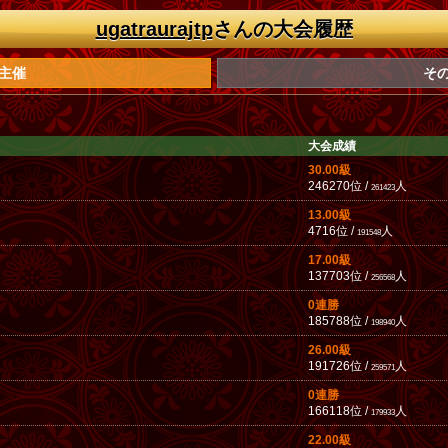
ugatraurajtp
さんの大会履歴
主催
そ
大会成績
30.00級
246270位 /
人
261423
13.00級
4716位 /
人
191548
17.00級
137703位 /
人
256568
0連勝
185788位 /
人
198940
26.00級
191726位 /
人
259571
0連勝
166118位 /
人
179933
22.00級