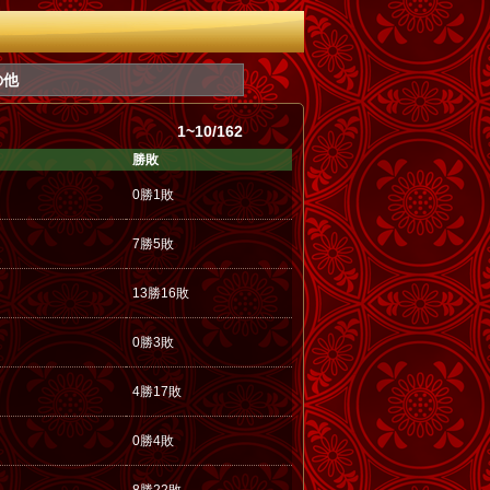
の他
1~10/162
勝敗
0勝1敗
7勝5敗
13勝16敗
0勝3敗
4勝17敗
0勝4敗