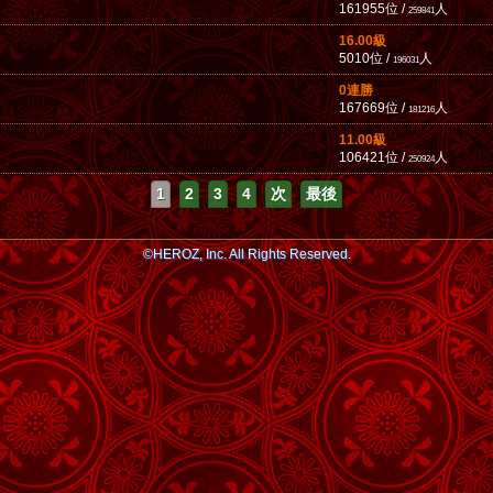
161955位 /
人
259841
16.00級
5010位 /
人
196031
0連勝
167669位 /
人
181216
11.00級
106421位 /
人
250924
1
2
3
4
次
最後
©HEROZ, Inc. All Rights Reserved.