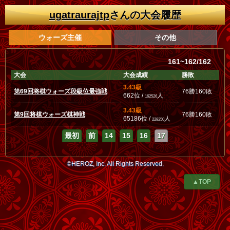
ugatraurajtp
さんの大会履歴
ウォーズ主催
その他
161~162/162
大会
大会成績
勝敗
3.43級
第69回将棋ウォーズ段級位最強戦
76勝160敗
662位 /
人
162526
3.43級
第9回将棋ウォーズ棋神戦
76勝160敗
65186位 /
人
228250
最初
前
14
15
16
17
©HEROZ, Inc. All Rights Reserved.
▲TOP