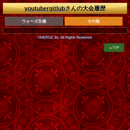
youtubergitlub
さんの大会履歴
ウォーズ主催
その他
©HEROZ, Inc. All Rights Reserved.
▲TOP