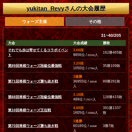
yukitan_Revy
さんの大会履歴
ウォーズ主催
その他
31~40/205
大会
大会成績
勝敗
それでも歩は寄せてくるコラボイベン
3.68段
162勝465敗
ト
9856位 /
人
252192
3.20段
第89回将棋ウォーズ段級位最強戦
35勝109敗
1050位 /
人
177994
3連勝
第71回将棋ウォーズ勝ち抜き戦
36955位 /
89勝291敗
169146
人
3.18段
第88回将棋ウォーズ段級位最強戦
128勝415敗
489位 /
人
175177
4.88段
391勝1337
第10回将棋ウォーズ王位戦
1605位 /
人
敗
233092
3連勝
第70回将棋ウォーズ勝ち抜き戦
60185位 /
3勝7敗
161830
人