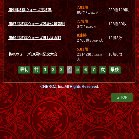
7.83段
第9回将棋ウォーズ玉将戦
239勝119敗
80位 /
人
234227
7.78段
第87回将棋ウォーズ段級位最強戦
128勝30敗
3位 /
人
171273
8連勝
第69回将棋ウォーズ勝ち抜き戦
12勝3敗
2768位 /
人
168544
5.83段
将棋ウォーズ10周年記念大会
23142位 /
18勝6敗
188810
人
最初
前
1
2
3
4
5
6
7
次
最後
©HEROZ, Inc. All Rights Reserved.
▲TOP