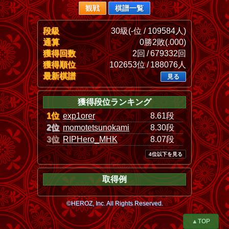
観戦
棋譜一覧
段級
30級(-位 / 109584人)
通算
0勝2敗(.000)
獲得回数
2回 / 679332回
獲得順位
102653位 / 188076人
最新棋譜
見る
獲得段位ランキング
1位
exp1orer
8.61段
2位
momotetsunokami
8.30段
3位
RIPHero_MHK
8.07段
4位以下を見る
取得例
©HEROZ, Inc. All Rights Reserved.
▲TOP