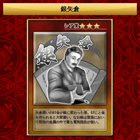
銀矢倉
矢倉囲いの67金が銀に変わった形。57にと金
を作られると大変脆い。なお銀は室温におい
て既知の金属の中で最も電気抵抗が低い。