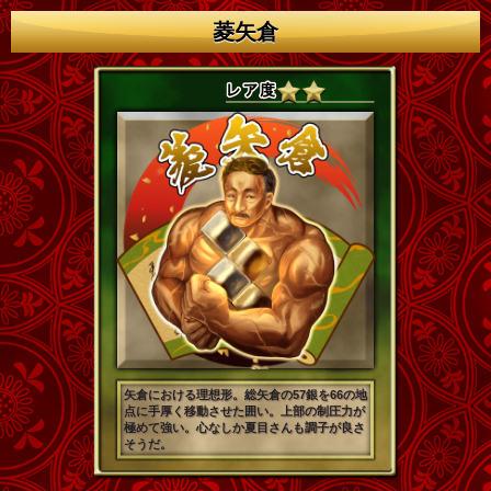
菱矢倉
矢倉における理想形。総矢倉の57銀を66の地
点に手厚く移動させた囲い。上部の制圧力が
極めて強い。心なしか夏目さんも調子が良さ
そうだ。