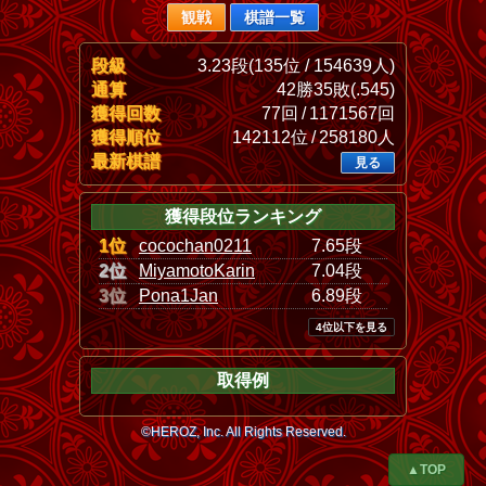
観戦
棋譜一覧
段級
3.23段(135位 / 154639人)
通算
42勝35敗(.545)
獲得回数
77回 / 1171567回
獲得順位
142112位 / 258180人
最新棋譜
見る
獲得段位ランキング
1位
cocochan0211
7.65段
2位
MiyamotoKarin
7.04段
3位
Pona1Jan
6.89段
4位以下を見る
取得例
©HEROZ, Inc. All Rights Reserved.
▲TOP