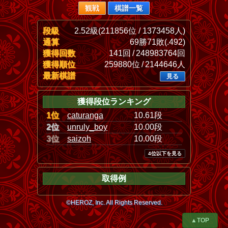
観戦
棋譜一覧
段級
2.52級(211856位 / 1373458人)
通算
69勝71敗(.492)
獲得回数
141回 / 248983764回
獲得順位
259880位 / 2144646人
最新棋譜
見る
獲得段位ランキング
1位
caturanga
10.61段
2位
unruly_boy
10.00段
3位
saizoh
10.00段
4位以下を見る
取得例
©HEROZ, Inc. All Rights Reserved.
▲TOP