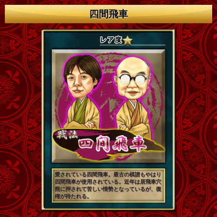
四間飛車
愛されている四間飛車。最古の棋譜もやはり
四間飛車が使用されている。近年は居飛車穴
熊に押されて苦しい情勢となっているが、復
権が待たれる。