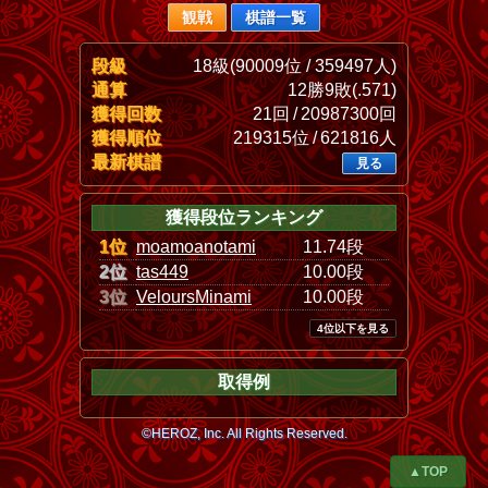
観戦
棋譜一覧
段級
18級(90009位 / 359497人)
通算
12勝9敗(.571)
獲得回数
21回 / 20987300回
獲得順位
219315位 / 621816人
最新棋譜
見る
獲得段位ランキング
1位
moamoanotami
11.74段
2位
tas449
10.00段
3位
VeloursMinami
10.00段
4位以下を見る
取得例
©HEROZ, Inc. All Rights Reserved.
▲TOP