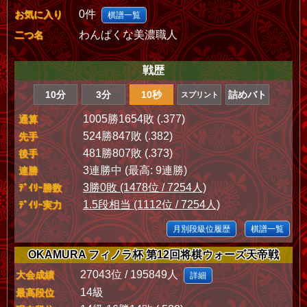
0件
お気に入り
棋譜一覧
わんぱくな美濃職人
二つ名
戦歴
10分
3分
10秒
詰めバト
スプリント
1005勝1654敗 (.377)
通算
524勝847敗 (.382)
先手
481勝807敗 (.373)
後手
3連勝中 (最高: 9連勝)
連勝
3勝0敗 (1478位 / 7254人)
ﾃﾞｲﾘｰ勝数
1.5段相当 (1112位 / 7254人)
ﾃﾞｲﾘｰ実力
月別段級位履歴
棋譜一覧
OKAMURA フィノラ杯 第12回将棋ウォーズ天帝戦
27043位 / 195849人
大会成績
詳細
14級
最高段位