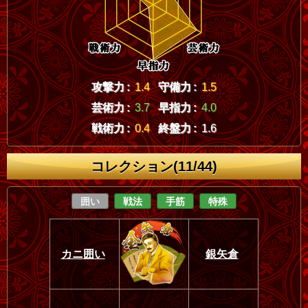
攻撃力 :
1.4
守備力 :
1.5
芸術力 :
3.7
早指力 :
4.0
戦術力 :
0.4
終盤力 :
1.6
コレクション(11/44)
囲い
戦法
手筋
特殊
カニ囲い
銀矢倉