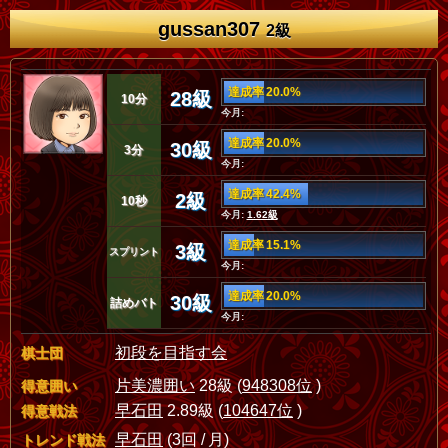
gussan307
2級
達成率 20.0%
28級
10分
今月:
達成率 20.0%
30級
3分
今月:
達成率 42.4%
2級
10秒
今月:
1.62級
達成率 15.1%
3級
スプリント
今月:
達成率 20.0%
30級
詰めバト
今月:
初段を目指す会
棋士団
片美濃囲い
28級 (
948308位
)
得意囲い
早石田
2.89級 (
104647位
)
得意戦法
早石田
(3回 / 月)
トレンド戦法