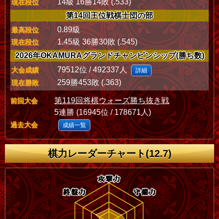
14級 16勝14敗 (.533)
現在段位
第14回王位戦棋士団の部
0.89級
最高段位
1.45級 36勝30敗 (.545)
現在段位
2026年OKAMURAグランドチャンピンシップ(勝ち数)
79512位 / 492337人
大会成績
詳細
259勝453敗 (.363)
現在勝敗
第119回将棋ウォーズ勝ち抜き戦
前回大会
5連勝 (16945位 / 178671人)
過去大会
成績一覧
棋力レーダーチャート(12.7)