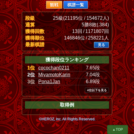
観戦
棋譜一覧
段級
25級(21195位 / 154672人)
通算
5勝8敗(.384)
獲得回数
13回 / 1171807回
獲得順位
146846位 / 258221人
最新棋譜
見る
獲得段位ランキング
1位
cocochan0211
7.65段
2位
MiyamotoKarin
7.04段
3位
Pona1Jan
6.89段
4位以下を見る
取得例
©HEROZ, Inc. All Rights Reserved.
▲TOP