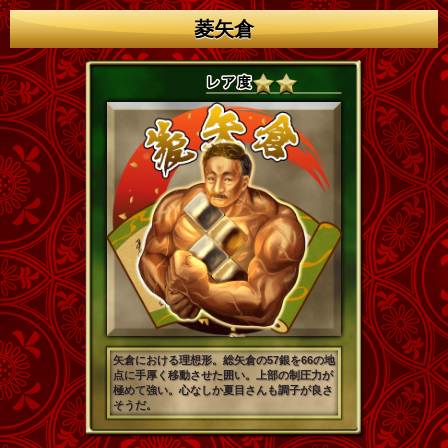
菱矢倉
矢倉における理想形。総矢倉の57銀を66の地
点に手厚く移動させた囲い。上部の制圧力が
極めて強い。心なしか夏目さんも調子が良さ
そうだ。