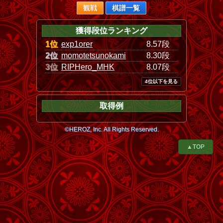
観戦
棋譜一覧
獲得段位ランキング
1位
exp1orer
8.57段
2位
momotetsunokami
8.30段
3位
RIPHero_MHK
8.07段
4位以下を見る
取得例
©HEROZ, Inc. All Rights Reserved.
▲TOP