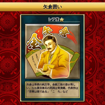
矢倉囲い
矢倉は将棋の純文学。金銀三枚の形が美し
い。なお夏目漱石の死因は胃潰瘍。代表作は
「吾輩は猫である」「こゝろ」など