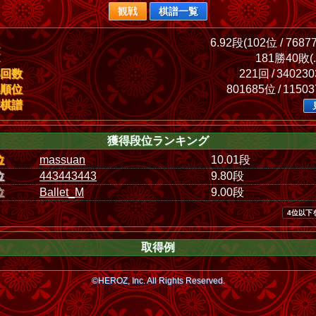
観戦
棋譜一覧
6.92段(102位 / 7687
181勝40敗(.
回数
221回 / 34023
順位
801685位 / 1150
棋譜
獲得段位ランキング
位
massuan
10.01段
位
443443443
9.80段
位
Ballet_M
9.00段
4位以下
取得例
©HEROZ, Inc. All Rights Reserved.