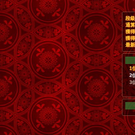
段級
通算
獲得
獲得
最新
1
2
3