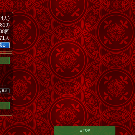
74人)
819)
038回
371人
見る
を見る
▲TOP