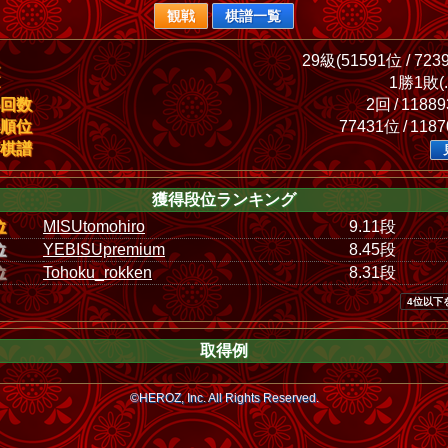
観戦
棋譜一覧
29級(51591位 / 723
1勝1敗(.
回数
2回 / 1188
順位
77431位 / 118
棋譜
獲得段位ランキング
位
MISUtomohiro
9.11段
位
YEBISUpremium
8.45段
位
Tohoku_rokken
8.31段
4位以下
取得例
©HEROZ, Inc. All Rights Reserved.