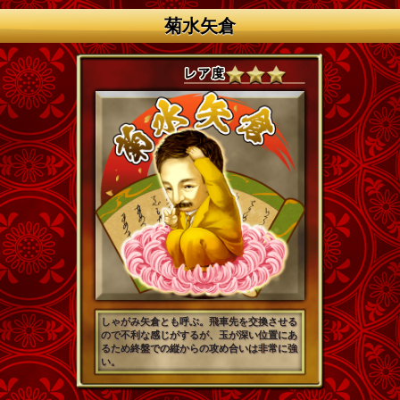
菊水矢倉
しゃがみ矢倉とも呼ぶ。飛車先を交換させる
ので不利な感じがするが、玉が深い位置にあ
るため終盤での縦からの攻め合いは非常に強
い。