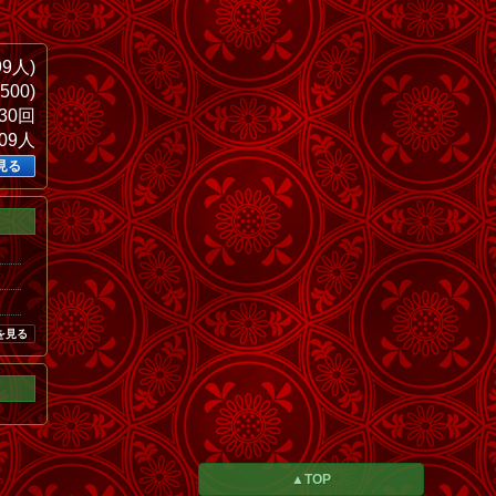
99人)
500)
930回
709人
見る
を見る
▲TOP