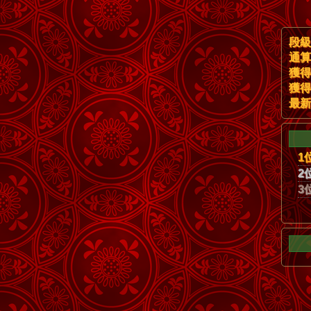
段級
通算
獲得
獲得
最新
1
2
3