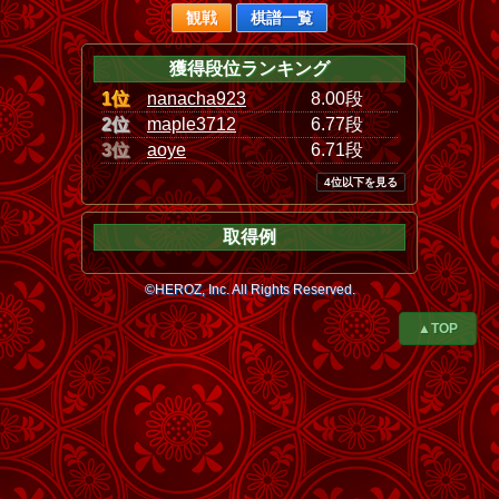
観戦
棋譜一覧
獲得段位ランキング
1位
nanacha923
8.00段
2位
maple3712
6.77段
3位
aoye
6.71段
4位以下を見る
取得例
©HEROZ, Inc. All Rights Reserved.
▲TOP