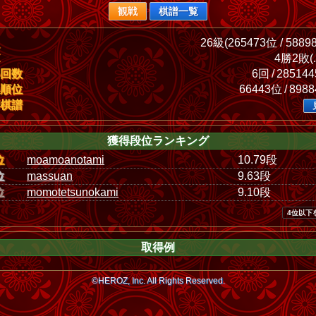
観戦
棋譜一覧
26級(265473位 / 5889
4勝2敗(.
回数
6回 / 28514
順位
66443位 / 898
棋譜
獲得段位ランキング
位
moamoanotami
10.79段
位
massuan
9.63段
位
momotetsunokami
9.10段
4位以下
取得例
©HEROZ, Inc. All Rights Reserved.