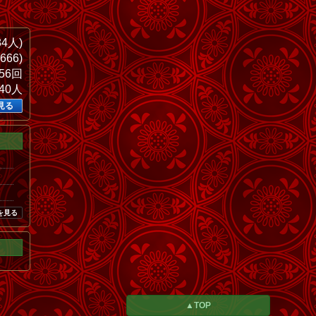
84人)
666)
456回
840人
見る
を見る
▲TOP