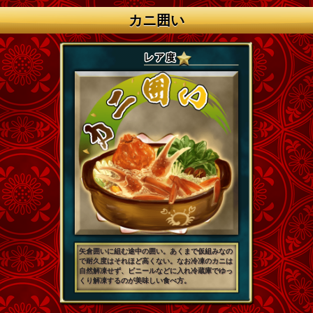
カニ囲い
矢倉囲いに組む途中の囲い。あくまで仮組みなの
で耐久度はそれほど高くない。なお冷凍のカニは
自然解凍せず、ビニールなどに入れ冷蔵庫でゆっ
くり解凍するのが美味しい食べ方。