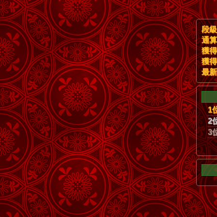
段級
通算
獲得
獲得
最新
1
2
3