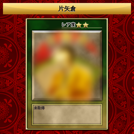
片矢倉
未取得