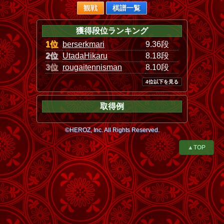
観戦
棋譜一覧
獲得段位ランキング
1位
berserkmari
9.36段
2位
UtadaHikaru
8.18段
3位
rougaitennisman
8.10段
4位以下を見る
取得例
©HEROZ, Inc. All Rights Reserved.
▲TOP