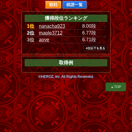
観戦
棋譜一覧
獲得段位ランキング
1位
nanacha923
8.00段
2位
maple3712
6.77段
3位
aoye
6.71段
4位以下を見る
取得例
©HEROZ, Inc. All Rights Reserved.
▲TOP