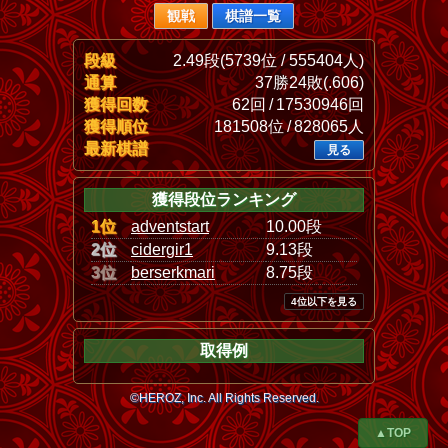
観戦
棋譜一覧
段級
2.49段(5739位 / 555404人)
通算
37勝24敗(.606)
獲得回数
62回 / 17530946回
獲得順位
181508位 / 828065人
最新棋譜
見る
獲得段位ランキング
1位
adventstart
10.00段
2位
cidergir1
9.13段
3位
berserkmari
8.75段
4位以下を見る
取得例
©HEROZ, Inc. All Rights Reserved.
▲TOP