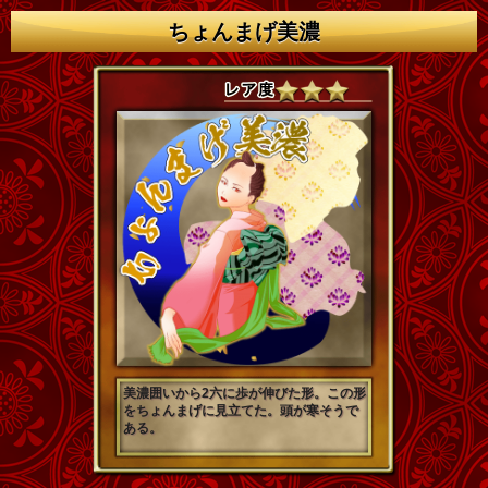
ちょんまげ美濃
美濃囲いから2六に歩が伸びた形。この形
をちょんまげに見立てた。頭が寒そうで
ある。