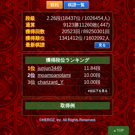
観戦
棋譜一覧
段級
2.26段(18437位 / 1026454人)
通算
9123勝11260敗(.447)
獲得回数
20523回 / 89250301回
獲得順位
1341412位 / 1602092人
最新棋譜
見る
獲得段位ランキング
1位
junjun3449
11.84段
2位
moamoanotami
10.00段
3位
charizard_Y
10.00段
4位以下を見る
取得例
©HEROZ, Inc. All Rights Reserved.
▲TOP