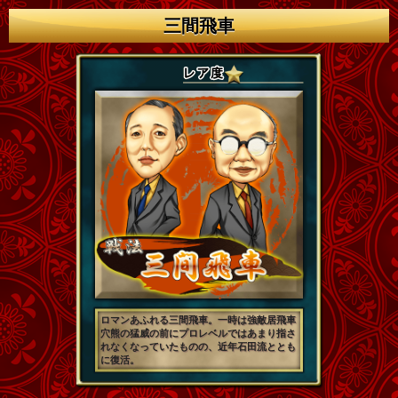
三間飛車
ロマンあふれる三間飛車。一時は強敵居飛車
穴熊の猛威の前にプロレベルではあまり指さ
れなくなっていたものの、近年石田流ととも
に復活。