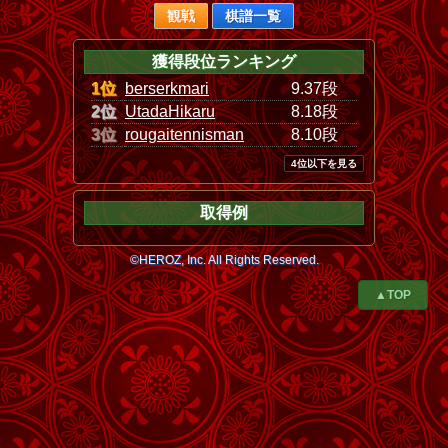
観戦
棋譜一覧
獲得段位ランキング
1位
berserkmari
9.37段
2位
UtadaHikaru
8.18段
3位
rougaitennisman
8.10段
4位以下を見る
取得例
©HEROZ, Inc. All Rights Reserved.
▲TOP