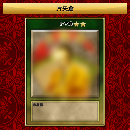
片矢倉
未取得