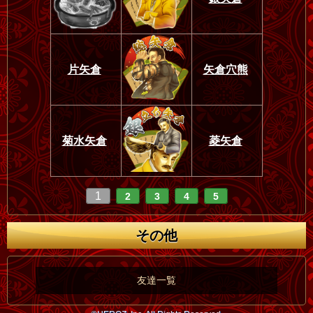
片矢倉
矢倉穴熊
菊水矢倉
菱矢倉
1
2
3
4
5
その他
友達一覧