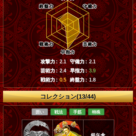
攻撃力 :
2.1
守備力 :
2.1
芸術力 :
2.4
早指力 :
3.9
戦術力 :
0.5
終盤力 :
1.8
コレクション(13/44)
囲い
戦法
手筋
特殊
銀矢倉