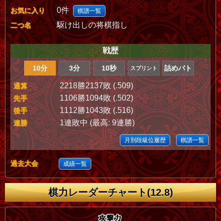
0件
お気に入り
棋譜一覧
駆け出しの将棋指し
二つ名
戦歴
10分
3分
10秒
詰めバト
スプリント
2218勝2137敗 (.509)
通算
1106勝1094敗 (.502)
先手
1112勝1043敗 (.516)
後手
1連敗中 (最高: 9連勝)
連勝
月別段級位履歴
棋譜一覧
過去大会
成績一覧
棋力レーダーチャート(12.8)