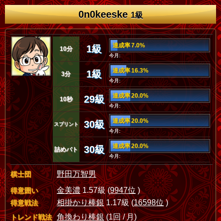
0n0keeske
1級
達成率 7.0%
1級
10分
今月:
達成率 16.3%
1級
3分
今月:
達成率 20.0%
29級
10秒
今月:
達成率 20.0%
30級
スプリント
今月:
達成率 20.0%
30級
詰めバト
今月:
野田万智男
棋士団
金美濃
1.57級 (
9947位
)
得意囲い
相掛かり棒銀
1.17級 (
16598位
)
得意戦法
角換わり棒銀
(1回 / 月)
トレンド戦法