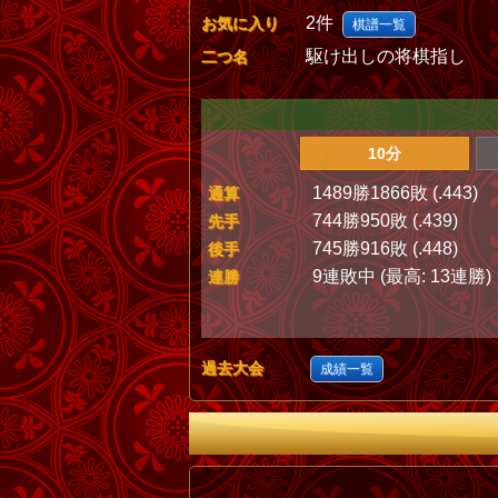
2件
お気に入り
棋譜一覧
駆け出しの将棋指し
二つ名
10分
1489勝1866敗 (.443)
通算
744勝950敗 (.439)
先手
745勝916敗 (.448)
後手
9連敗中 (最高: 13連勝)
連勝
過去大会
成績一覧