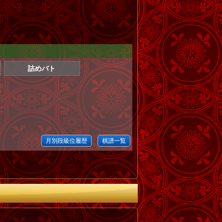
詰めバト
月別段級位履歴
棋譜一覧