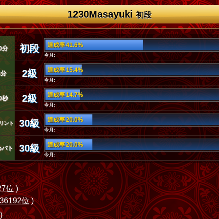
1230Masayuki
初段
達成率 41.6%
初段
0分
今月:
達成率 15.4%
2級
3分
今月:
達成率 14.7%
2級
0秒
今月:
達成率 20.0%
30級
リント
今月:
達成率 20.0%
30級
めバト
今月:
27位
)
36192位
)
)