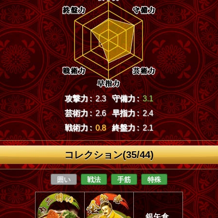
攻撃力 :
2.3
守備力 :
3.1
芸術力 :
2.6
早指力 :
2.4
戦術力 :
0.8
終盤力 :
2.1
コレクション(35/44)
囲い
戦法
手筋
特殊
銀矢倉