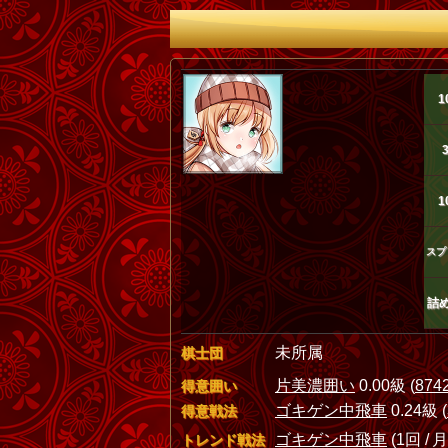
1
1
スプ
詰
未所属
棋士団
片美濃囲い
0.00級 (
874
得意囲い
ゴキゲン中飛車
0.24級 (
得意戦法
ゴキゲン中飛車
(1回 / 月
トレンド戦法