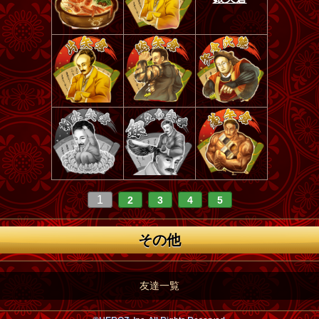
1
2
3
4
5
その他
友達一覧